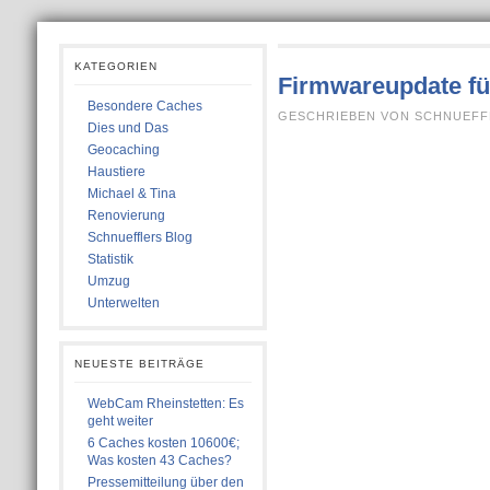
KATEGORIEN
Firmwareupdate fü
Besondere Caches
GESCHRIEBEN VON SCHNUEFFLE
Dies und Das
Geocaching
Haustiere
Michael & Tina
Renovierung
Schnuefflers Blog
Statistik
Umzug
Unterwelten
NEUESTE BEITRÄGE
WebCam Rheinstetten: Es
geht weiter
6 Caches kosten 10600€;
Was kosten 43 Caches?
Pressemitteilung über den