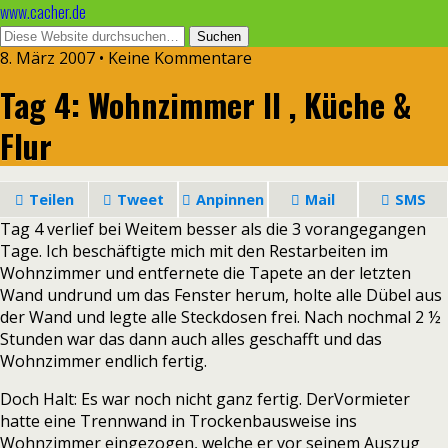
www.cacher.de
8. März 2007 • Keine Kommentare
Tag 4: Wohnzimmer II , Küche &
Flur
Teilen
Tweet
Anpinnen
Mail
SMS
Tag 4 verlief bei Weitem besser als die 3 vorangegangen
Tage. Ich beschäftigte mich mit den Restarbeiten im
Wohnzimmer und entfernete die Tapete an der letzten
Wand und
rund um das Fenster herum, holte alle Dübel aus
der Wand und legte alle Steckdosen frei. Nach nochmal 2 ½
Stunden war das dann auch alles geschafft und das
Wohnzimmer endlich fertig.
Doch Halt: Es war noch nicht ganz fertig. DerVormieter
hatte eine Trennwand in Trockenbausweise ins
Wohnzimmer eingezogen, welche er vor seinem Auszug