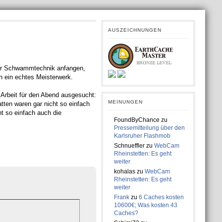
AUSZEICHNUNGEN
 der Schwammtechnik anfangen,
h ein echtes Meisterwerk.
e Arbeit für den Abend ausgesucht:
MEINUNGEN
tten waren gar nicht so einfach
ht so einfach auch die
FoundByChance
zu
Pressemitteilung über den
Karlsruher Flashmob
Schnueffler
zu
WebCam
Rheinstetten: Es geht
weiter
kohalas
zu
WebCam
Rheinstetten: Es geht
weiter
Frank
zu
6 Caches kosten
10600€; Was kosten 43
Caches?