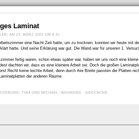
ges Laminat
R, AM 23. MÄRZ 2007 UM 8:31
rbeitszimmer eine Nacht Zeit hatte, um zu trocknen, konnten wir heute mit
klärt hatte. Und seine Erklärung war gut. Die Wand war für unseren 1. Versuc
tszimmer fertig waren, schon etwas später war, haben wir uns noch eine klein
st dachten wir, dass es eine kleinere Arbeit sei. Doch die großen Laminatpla
st Recht keine leichte Arbeit, denn durch ihre Breite passten die Platten nic
Laminatplatten der anderen Räume.
OVIERUNG
,
TINA UND MICHAEL
,
WOHNUNG
GEOCACHE: