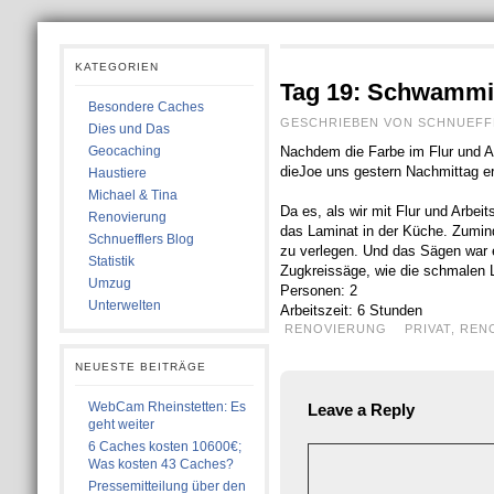
KATEGORIEN
Tag 19: Schwammi
Besondere Caches
GESCHRIEBEN VON SCHNUEFFLE
Dies und Das
Geocaching
Nachdem die Farbe im Flur und A
die
Joe uns gestern Nachmittag er
Haustiere
Michael & Tina
Da es, als wir mit Flur und Arbei
Renovierung
das Laminat in der Küche. Zuminde
Schnuefflers Blog
zu verlegen. Und das Sägen war er
Statistik
Zugkreissäge, wie die schmalen 
Umzug
Personen: 2
Unterwelten
Arbeitszeit: 6 Stunden
RENOVIERUNG
PRIVAT
,
REN
NEUESTE BEITRÄGE
WebCam Rheinstetten: Es
Leave a Reply
geht weiter
6 Caches kosten 10600€;
Was kosten 43 Caches?
Pressemitteilung über den