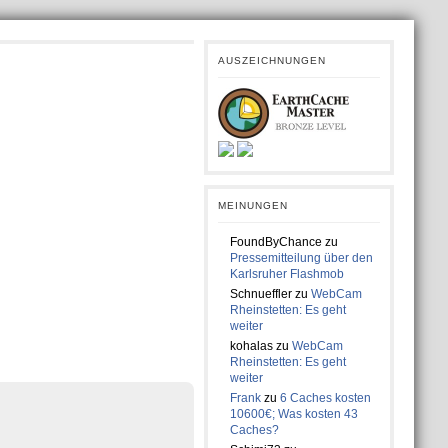
AUSZEICHNUNGEN
MEINUNGEN
FoundByChance
zu
Pressemitteilung über den
Karlsruher Flashmob
Schnueffler
zu
WebCam
Rheinstetten: Es geht
weiter
kohalas
zu
WebCam
Rheinstetten: Es geht
weiter
Frank
zu
6 Caches kosten
10600€; Was kosten 43
Caches?