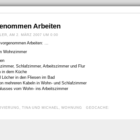
genommen Arbeiten
R, AM 2. MÄRZ 2007 UM 0:00
er vorgenommen Arbeiten: …
zum Wohnzimmer
men
immer, Schlafzimmer, Arbeitszimmer und Flur
 in dern Küche
 Löcher in den Fliesen im Bad
on mehreren Kabeln in Wohn- und Schlafzimmer
hlusses vom Wohn- ins Arbeitszimmer
OVIERUNG
,
TINA UND MICHAEL
,
WOHNUNG
GEOCACHE: