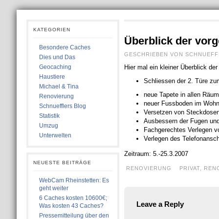
KATEGORIEN
Überblick der vor
Besondere Caches
GESCHRIEBEN VON SCHNUEFFLE
Dies und Das
Geocaching
Hier mal ein kleiner Überblick d
Haustiere
Schliessen der 2. Türe 
Michael & Tina
neue Tapete in allen Räu
Renovierung
neuer Fussboden im Wohnz
Schnuefflers Blog
Versetzen von Steckdosen
Statistik
Ausbessern der Fugen und
Umzug
Fachgerechtes Verlegen v
Unterwelten
Verlegen des Telefonansc
Zeitraum: 5.-25.3.2007
NEUESTE BEITRÄGE
RENOVIERUNG
PRIVAT
,
REN
WebCam Rheinstetten: Es
geht weiter
6 Caches kosten 10600€;
Leave a Reply
Was kosten 43 Caches?
Pressemitteilung über den